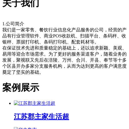
关于我们
1.公司简介
我们是一家零售、餐饮行业信息化产品服务的公司，经营的产
品有行业管理软件、商业POS收款机、扫描平台、条码秤、收
银秤、票据打印机、条码打印机、配套耗材等。
在保证技术先进和质量稳定的基础上，还以追求新颖、美观、
易用等迎合市场需求。为了更好的服务渠道客户，随着业务的
发展，聚视联又先后在涪陵、万州、合川、开县、奉节等十多
个区县开办多家分支服务机构，从而为达到更高的客户满意度
奠定了坚实的基础。
案例展示
江苏郡主家生活超