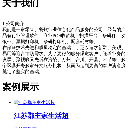
关于我们
1.公司简介
我们是一家零售、餐饮行业信息化产品服务的公司，经营的产
品有行业管理软件、商业POS收款机、扫描平台、条码秤、收
银秤、票据打印机、条码打印机、配套耗材等。
在保证技术先进和质量稳定的基础上，还以追求新颖、美观、
易用等迎合市场需求。为了更好的服务渠道客户，随着业务的
发展，聚视联又先后在涪陵、万州、合川、开县、奉节等十多
个区县开办多家分支服务机构，从而为达到更高的客户满意度
奠定了坚实的基础。
案例展示
江苏郡主家生活超